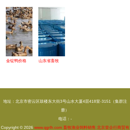
业科技 成
营养牛羊舔
械革新 全
看振兴】高
立品农科技
砖 矿物质
自动打捆包
台 “畜”势勃
公司，布局
微量元素补
膜一体机助
发牧歌欢
农药零售与
充与饲料舔
力畜牧渔业
——畜牧渔
饲料销售新
块图片大全
高效发展
业饲料销售
赛道
助力产业兴
旺
金锭鸭价格
山东省畜牧
持续攀升，
兽医局最新
畜牧市场饲
文件发布
料兽药招商
畜牧渔业饲
火爆
料销售政策
地址：北京市密云区鼓楼东大街3号山水大厦4层418室-3151（集群注
解读与展望
册）
电话：-
Copyright © 2026
www.qgrlh.com
畜牧渔业饲料销售
北京壹企行商贸有