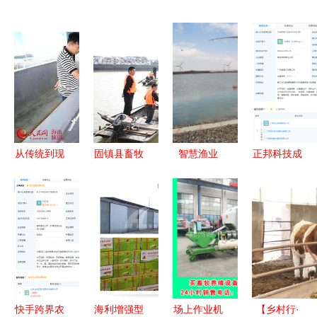
从传统到现
固镇县畜牧
智慧渔业
正邦科技成
代 文昌水
兽医水产局
水质监测守
立养殖子公
产养殖的转
积极实施渔
护蓝色生
司，完善产
型之路与饲
业增殖放流
态，协同饲
业链布局，
料销售新机
保障生态平
料销售驱动
拓展饲料销
遇
衡与饲料销
产业升级
售业务
售协同发展
快手跨界农
海利增强型
场上作业机
【乡村行·