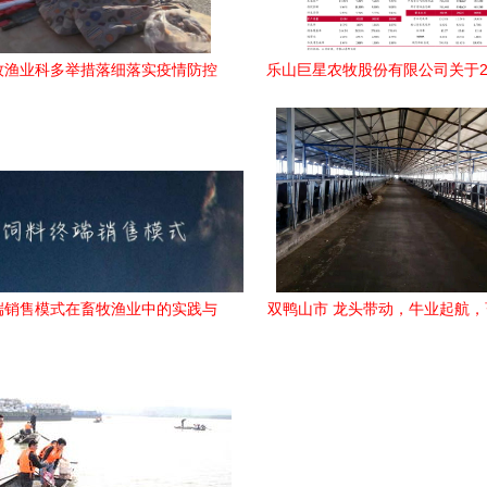
牧渔业科多举措落细落实疫情防控
乐山巨星农牧股份有限公司关于20
，保障畜牧渔业饲料销售畅通
月对外担保情况的公告
端销售模式在畜牧渔业中的实践与
双鸭山市 龙头带动，牛业起航
创新
饲料销售新篇章