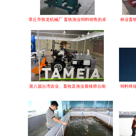
章丘市牧龙机械厂 畜牧渔业饲料销售的卓
林业畜
越伙伴
工作
第八届台湾农业、畜牧及渔业展移师台南
饲料终
聚焦畜牧渔业饲料销售，95%参展商满意
度彰显展会成功转型