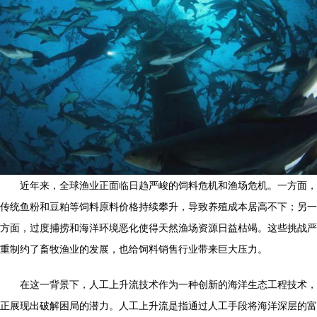
近年来，全球渔业正面临日趋严峻的饲料危机和渔场危机。一方面，
传统鱼粉和豆粕等饲料原料价格持续攀升，导致养殖成本居高不下；另一
方面，过度捕捞和海洋环境恶化使得天然渔场资源日益枯竭。这些挑战严
重制约了畜牧渔业的发展，也给饲料销售行业带来巨大压力。
在这一背景下，人工上升流技术作为一种创新的海洋生态工程技术，
正展现出破解困局的潜力。人工上升流是指通过人工手段将海洋深层的富