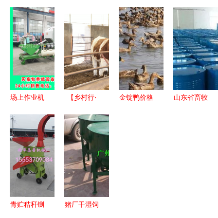
水质监测守
立养殖子公
业科技 成
营养牛羊舔
护蓝色生
司，完善产
立品农科技
砖 矿物质
态，协同饲
业链布局，
公司，布局
微量元素补
料销售驱动
拓展饲料销
农药零售与
充与饲料舔
产业升级
售业务
饲料销售新
块图片大全
赛道
场上作业机
【乡村行·
金锭鸭价格
山东省畜牧
械革新 全
看振兴】高
持续攀升，
兽医局最新
自动打捆包
台 “畜”势勃
畜牧市场饲
文件发布
膜一体机助
发牧歌欢
料兽药招商
畜牧渔业饲
力畜牧渔业
——畜牧渔
火爆
料销售政策
高效发展
业饲料销售
解读与展望
助力产业兴
旺
青贮秸秆铡
猪厂干湿饲