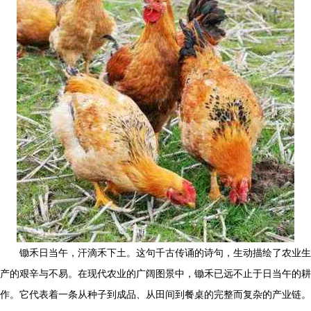
锄禾日当午，汗滴禾下土。这句千古传诵的诗句，生动描绘了农业生
产的艰辛与不易。在现代农业的广阔图景中，锄禾已远不止于日当午的耕
作。它代表着一条从种子到成品、从田间到餐桌的完整而复杂的产业链。