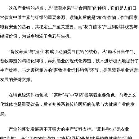
这条产业链的起点，是“蔬菜水果”与“食用菌”的种植，它们是人们日
常饮食中维生素与纤维的重要来源。紧随其后的是“粮油”作物，作为国家
粮食安全的基石，其稳定生产至关重要。而“花卉苗木”产业则以其观赏与
经济价值，为城乡增添了色彩与生机。
“畜牧养殖”与“渔业”构成了动物蛋白供给的核心。从“锄禾日当午”到
畜牧养殖的精细化饲喂，再到渔业的现代化养殖，技术进步极大地提升了
生产效率。与之紧密相连的“畜牧渔业饲料销售”环节，是保障养殖业健康
发展的关键支撑。
在特色经济作物领域，“茶叶”与“中草药”扮演着重要角色。前者是文
化载体也是重要饮品，后者则关系着传统医药的传承与大健康产业的发
展。
产业的蓬勃发展离不开强大的生产资料支持。“肥料种业”是农业
的“芯片”，决定了作物的潜力；“农药/原药/杀菌剂”是植物健康的“守护