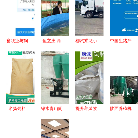
畜牧业与饲
鱼玄庄 两
柳汽乘龙小
中国生猪产
料销售 现
岸科农联手
三轴饲料车
业企业数字
状、挑战与
助力乡村振
畜牧渔业饲
化发展加速
未来机遇
兴 畜牧渔
料销售的理
牧原、温
业饲料销售
想选择
氏、正邦、
新篇章
新希望积极
布局
名扬饲料
绿水青山间
提升养殖效
陕西养殖机
专业助推畜
的畜牧养殖
益的关键
械 夯实畜
牧渔业饲料
利器 秸秆
大量现货精
牧升级
销售升级
稻草粉碎机
致饲料盐助
的“装备基