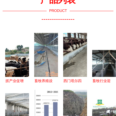
PRODUCT
----------------
抓产业促增
畜牧养殖设
西门塔尔四
畜牧行业迎
收，蓄力农
备与饲料销
代母牛价格
来多重利好
业“开门
售 荥阳市
走势 三百
与挑战 饲
红”——市
高村大张强
至四百斤散
料添加剂新
中区畜牧渔
胜机器厂的
养育肥牛市
规、原料药