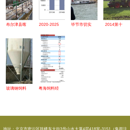
业饲料销售
发展之道
场与畜牧饲
停产、养猪
的创新实践
料销售分析
巨头业绩创
新高
布尔津县喀
2020-2025
毕节市切实
2014第十
纳斯生态畜
年中国饲料
开展禁渔及
一届中国畜
牧科技园
行业发展趋
渔业安全生
牧饲料科技
科技赋能激
势预测及投
产督察工作
与经济高层
发产业新活
资规划研究
确保生产秩
论坛暨华东
力，规模发
报告
序与生态保
南地区畜牧
展带动畜牧
护并举
饲料区域经
渔业饲料销
济发展战略
玻璃钢饲料
粤海饲料经
售
对话第二轮
罐 养殖场
营范围调整
通知 聚焦
高效储料的
与公司章程
畜牧渔业饲
理想选择
修订分析
料销售新格
地址：北京市密云区鼓楼东大街3号山水大厦4层418室-3151（集群注
局