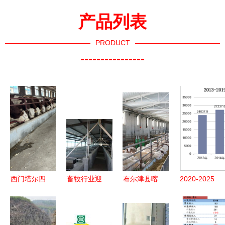
产品列表
PRODUCT
----------------
西门塔尔四
畜牧行业迎
布尔津县喀
2020-2025
代母牛价格
来多重利好
纳斯生态畜
年中国饲料
走势 三百
与挑战 饲
牧科技园
行业发展趋
至四百斤散
料添加剂新
科技赋能激
势预测及投