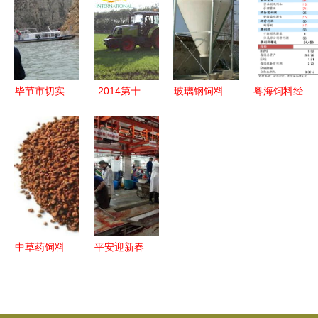
养育肥牛市
规、原料药
发产业新活
资规划研究
场与畜牧饲
停产、养猪
力，规模发
报告
料销售分析
巨头业绩创
展带动畜牧
新高
渔业饲料销
毕节市切实
2014第十
玻璃钢饲料
粤海饲料经
售
开展禁渔及
一届中国畜
罐 养殖场
营范围调整
渔业安全生
牧饲料科技
高效储料的
与公司章程
产督察工作
与经济高层
理想选择
修订分析
确保生产秩
论坛暨华东
序与生态保
南地区畜牧
护并举
饲料区域经
济发展战略
中草药饲料
平安迎新春
对话第二轮
绿色养殖新
质量守底线
通知 聚焦
未来的黄金
——禅城区
畜牧渔业饲
航道
农林渔业局