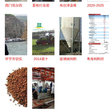
西门塔尔四
畜牧行业迎
布尔津县喀
2020-2025
代母牛价格
来多重利好
纳斯生态畜
年中国饲料
走势 三百
与挑战 饲
牧科技园
行业发展趋
至四百斤散
料添加剂新
科技赋能激
势预测及投
养育肥牛市
规、原料药
发产业新活
资规划研究
场与畜牧饲
停产、养猪
力，规模发
报告
料销售分析
巨头业绩创
展带动畜牧
新高
渔业饲料销
毕节市切实
2014第十
玻璃钢饲料
粤海饲料经
售
开展禁渔及
一届中国畜
罐 养殖场
营范围调整
渔业安全生
牧饲料科技
高效储料的
与公司章程
产督察工作
与经济高层
理想选择
修订分析
确保生产秩
论坛暨华东
序与生态保
南地区畜牧
护并举
饲料区域经