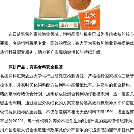
在日益繁荣的畜牧渔业领域，饲料品质与服务已成为养殖效益的核心
要素。名扬饲料秉承专业、高效的理念，致力于为畜牧和渔业养殖提供优
质饲料及配套服务，助力客户实现稳健增长与持续升级。
深耕产品，夯实食料安全根基
名扬饲料汇聚农业大学与行业研究院检测资源，严格推行国家标准三级管
控体系，并实时优化饲料配方达到科学能量配比率。从奶牛的复合精料、
猪的定制母猪伙食计划、加州鲈成段混合料到幼仔教槽系列，逐一覆盖关
键生命周期。通过这些分类细化的方案完整传递高效能氮缓冲水平和密度
较低抗原指标的重要性，不仅使发病率相比天然饲料下降15%，增重返窝
率提升202%。每一件饲料的养分不损伤生物利用环境的最高谨慎纪律为
用户创造最大资金缓逝速卡政策减价外部竞争的可追溯感知能带来替代产