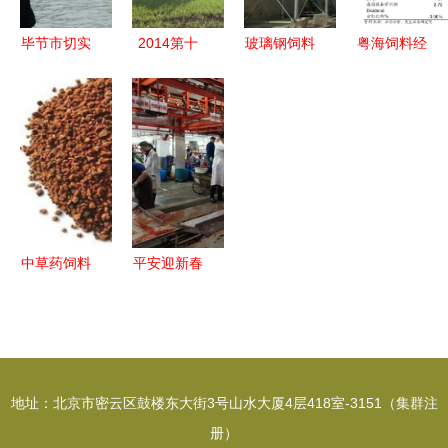
料销售分析
巨头业绩创
展带动畜牧
新高
渔业饲料销
毕节市切实
2014第十
玻璃钢饲料
粤海饲料经
售
开展禁渔及
一届中国畜
罐 养殖场
营范围调整
渔业安全生
牧饲料科技
高效储料的
与公司章程
产督察工作
与经济高层
理想选择
修订分析
确保生产秩
论坛暨华东
序与生态保
南地区畜牧
护并举
饲料区域经
济发展战略
中草药饲料
平安迎新春
对话第二轮
绿色养殖新
质量守底线
通知 聚焦
未来的黄金
——禅城区
畜牧渔业饲
航道
农林渔业局
料销售新格
开展春节前
地址：北京市密云区鼓楼东大街3号山水大厦4层418室-3151（集群注
局
畜牧兽医行
册）
业安全生产