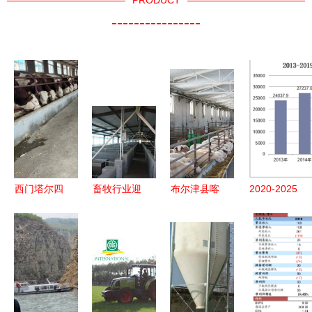
PRODUCT
----------------
西门塔尔四
畜牧行业迎
布尔津县喀
2020-2025
代母牛价格
来多重利好
纳斯生态畜
年中国饲料
走势 三百
与挑战 饲
牧科技园
行业发展趋
至四百斤散
料添加剂新
科技赋能激
势预测及投
养育肥牛市
规、原料药
发产业新活
资规划研究
场与畜牧饲
停产、养猪
力，规模发
报告